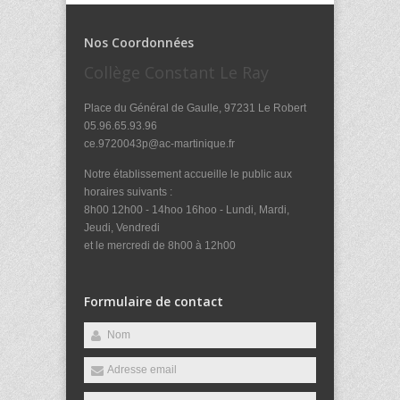
Nos Coordonnées
Collège Constant Le Ray
Place du Général de Gaulle, 97231 Le Robert
05.96.65.93.96
ce.9720043p@ac-martinique.fr
Notre établissement accueille le public aux
horaires suivants :
8h00 12h00 - 14hoo 16hoo - Lundi, Mardi,
Jeudi, Vendredi
et le mercredi de 8h00 à 12h00
Formulaire de contact