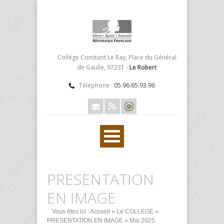
Collège Constant Le Ray, Place du Général
de Gaulle, 97231 -
Le Robert
Téléphone :
05.96.65.93.96
PRESENTATION
EN IMAGE
Vous êtes ici :
Accueil
»
Le COLLEGE
»
PRESENTATION EN IMAGE
» Mai 2025