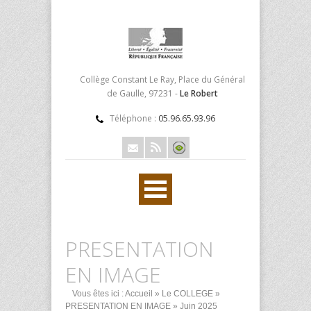
Collège Constant Le Ray, Place du Général
de Gaulle, 97231 -
Le Robert
Téléphone :
05.96.65.93.96
PRESENTATION
EN IMAGE
Vous êtes ici :
Accueil
»
Le COLLEGE
»
PRESENTATION EN IMAGE
» Juin 2025