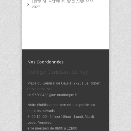
LISTE DU MATERIEL SCOLAIRE 2026 -
2027
Nos Coordonnées
Collège Constant Le Ray
Place du Général de Gaulle, 97231 Le Robert
05.96.65.93.96
ce.9720043p@ac-martinique.fr
Notre établissement accueille le public aux
horaires suivants :
8h00 12h00 - 14hoo 16hoo - Lundi, Mardi,
Jeudi, Vendredi
et le mercredi de 8h00 à 12h00