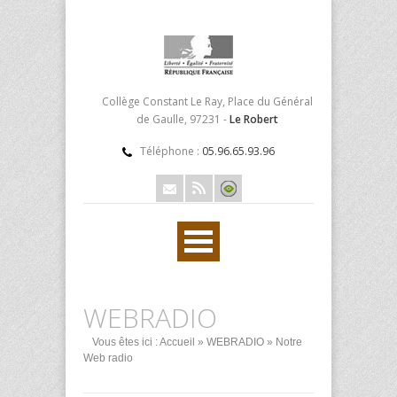
Collège Constant Le Ray, Place du Général
de Gaulle, 97231 -
Le Robert
Téléphone :
05.96.65.93.96
WEBRADIO
Vous êtes ici :
Accueil
»
WEBRADIO
» Notre
Web radio