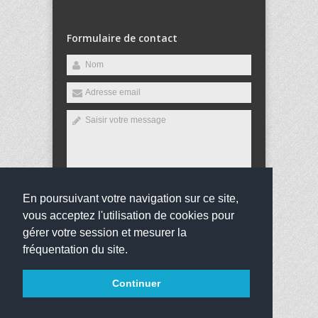
Formulaire de contact
En poursuivant votre navigation sur ce site,
Envoyer
vous acceptez l'utilisation de cookies pour
gérer votre session et mesurer la
fréquentation du site.
Copyright 2016
Collège Constant Le Ray
Tous droits
Continuer
réservés
websco