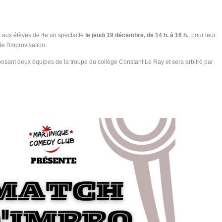
nt aux élèves de 4e un spectacle
le jeudi 19 décembre, de 14 h. à 16 h.
, pour leur
 de l'improvisation.
osant deux équipes de la troupe du collège Constant Le Ray et sera arbitré par
.