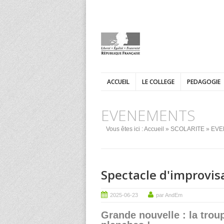
ACCUEIL
LE COLLEGE
PEDAGOGIE
EVENEMENTS
Vous êtes ici :
Accueil
»
SCOLARITE
»
EVE
Spectacle d'improvis
2025-06-23
par AndEm
Grande nouvelle : la trou