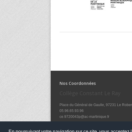
Nos Coordonnées
Collège Constant Le Ray
Place du Général de Gaulle, 97231 Le Rober
05.96.65.93.96
ce.9720043p@ac-martinique.fr
Notre établissement accueille le public aux ho
En poursuivant votre navigation sur ce site, vous acceptez l'