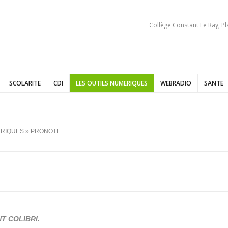
Collège Constant Le Ray, P
SCOLARITE
CDI
LES OUTILS NUMERIQUES
WEBRADIO
SANTE
ERIQUES
» PRONOTE
ENT COLIBRI.