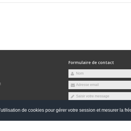
Formulaire de contact
t
raires suivants :
utilisation de cookies pour gérer votre session et mesurer la fré
udi, Vendredi
Envoyer