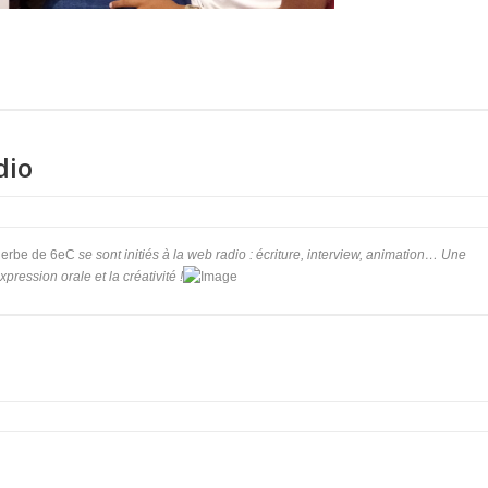
dio
 herbe de 6eC
se sont initiés à la web radio : écriture, interview, animation… Une
ression orale et la créativité !