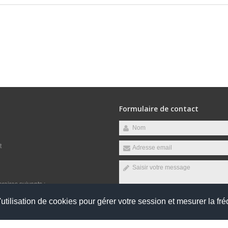
Formulaire de contact
t
raires suivants :
udi, Vendredi
utilisation de cookies pour gérer votre session et mesurer la fré
Envoyer