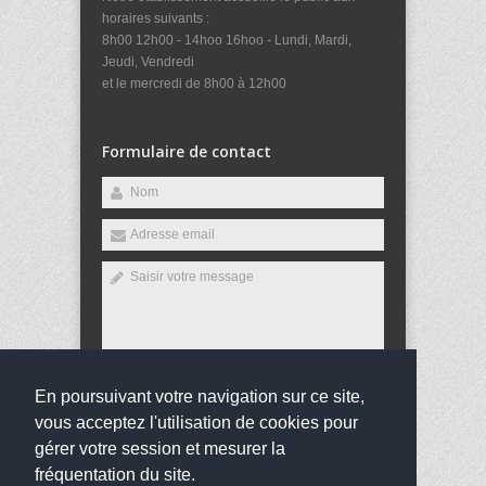
horaires suivants :
8h00 12h00 - 14hoo 16hoo - Lundi, Mardi,
Jeudi, Vendredi
et le mercredi de 8h00 à 12h00
Formulaire de contact
En poursuivant votre navigation sur ce site,
Envoyer
vous acceptez l'utilisation de cookies pour
gérer votre session et mesurer la
fréquentation du site.