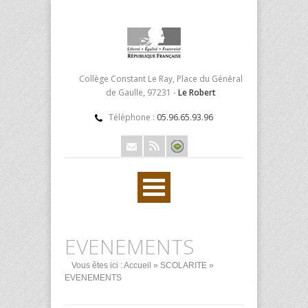
Collège Constant Le Ray, Place du Général
de Gaulle, 97231 -
Le Robert
Téléphone :
05.96.65.93.96
EVENEMENTS
Vous êtes ici :
Accueil
»
SCOLARITE
»
EVENEMENTS