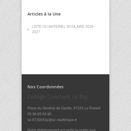
Articles à la Une
LISTE DU MATERIEL SCOLAIRE 2026 -
2027
Nos Coordonnées
Collège Constant Le Ray
Place du Général de Gaulle, 97231 Le Robert
05.96.65.93.96
ce.9720043p@ac-martinique.fr
Notre établissement accueille le public aux