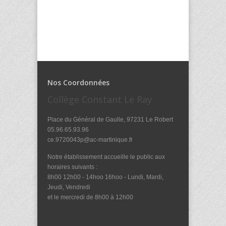
Nos Coordonnées
Collège Constant Le Ray
Place du Général de Gaulle, 97231 Le Robert
05.96.65.93.96
ce.9720043p@ac-martinique.fr
Notre établissement accueille le public aux
horaires suivants :
8h00 12h00 - 14hoo 16hoo - Lundi, Mardi,
Jeudi, Vendredi
et le mercredi de 8h00 à 12h00