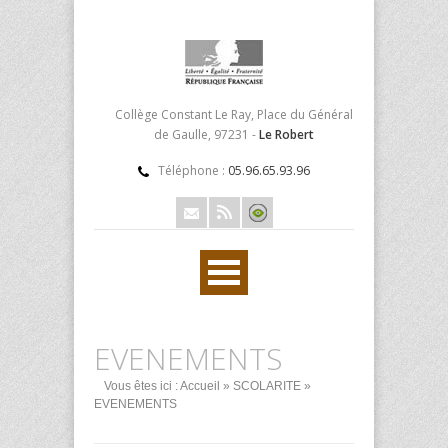
Collège Constant Le Ray, Place du Général
de Gaulle, 97231 -
Le Robert
Téléphone :
05.96.65.93.96
EVENEMENTS
Vous êtes ici :
Accueil
»
SCOLARITE
»
EVENEMENTS