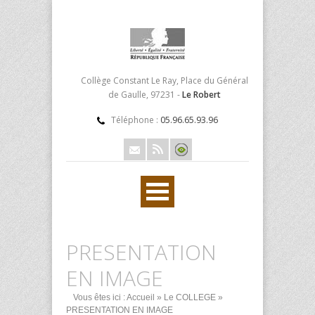
Collège Constant Le Ray, Place du Général
de Gaulle, 97231 -
Le Robert
Téléphone :
05.96.65.93.96
PRESENTATION
EN IMAGE
Vous êtes ici :
Accueil
»
Le COLLEGE
»
PRESENTATION EN IMAGE