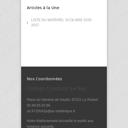
Articles à la Une
LISTE DU MATERIEL SCOLAIRE 2026 -
2027
Nos Coordonnées
Collège Constant Le Ray
Place du Général de Gaulle, 97231 Le Robert
05.96.65.93.96
ce.9720043p@ac-martinique.fr
Notre établissement accueille le public aux
horaires suivants :