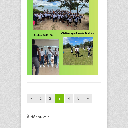
«
1
2
3
4
5
»
À découvrir ...