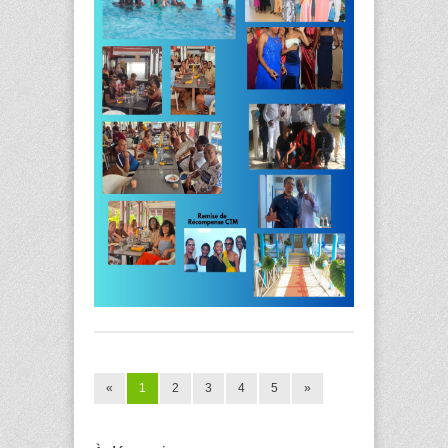
«
1
2
3
4
5
»