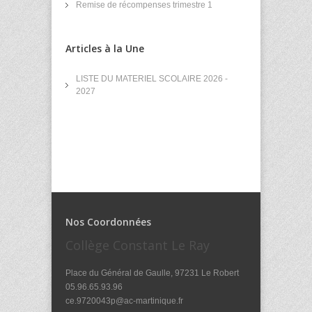
Remise de récompenses trimestre 1
Articles à la Une
LISTE DU MATERIEL SCOLAIRE 2026 -
2027
Nos Coordonnées
Collège Constant Le Ray
Place du Général de Gaulle, 97231 Le Robert
05.96.65.93.96
ce.9720043p@ac-martinique.fr