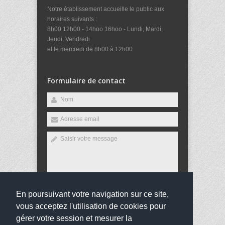
Notre établissement accueille le public aux
horaires suivants :
8h00 12h00 - 14hoo 16hoo - Lundi, Mardi,
Jeudi, Vendredi
et le mercredi de 8h00 à 12h00
Formulaire de contact
En poursuivant votre navigation sur ce site,
Envoyer
vous acceptez l'utilisation de cookies pour
gérer votre session et mesurer la