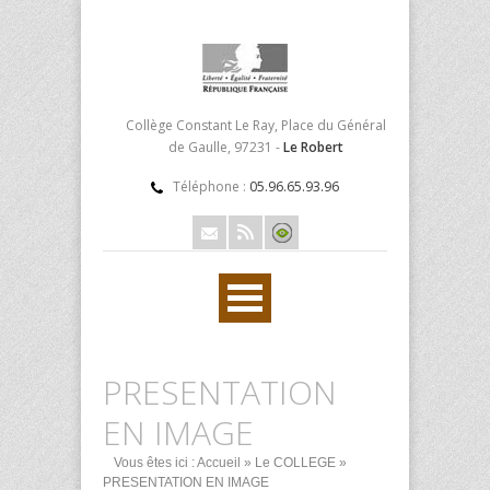
Collège Constant Le Ray, Place du Général
de Gaulle, 97231 -
Le Robert
Téléphone :
05.96.65.93.96
PRESENTATION
EN IMAGE
Vous êtes ici :
Accueil
»
Le COLLEGE
»
PRESENTATION EN IMAGE